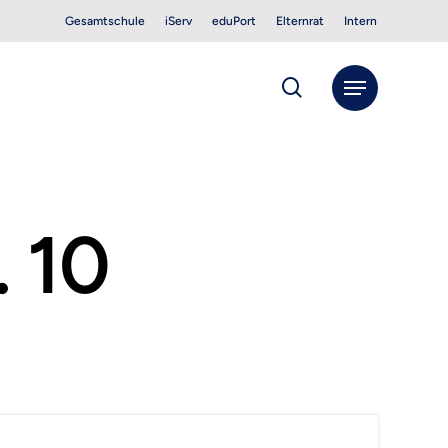
Gesamtschule
iServ
eduPort
Elternrat
Intern
search
Menu
. 10