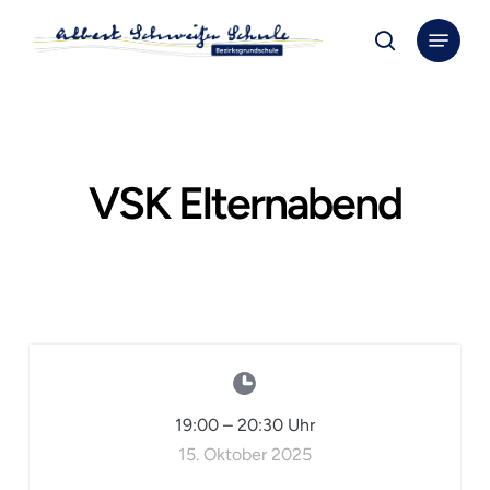
Skip
Menu
to
search
Close
main
Menu
content
VSK Elternabend
19:00
–
20:30
Uhr
15. Oktober 2025