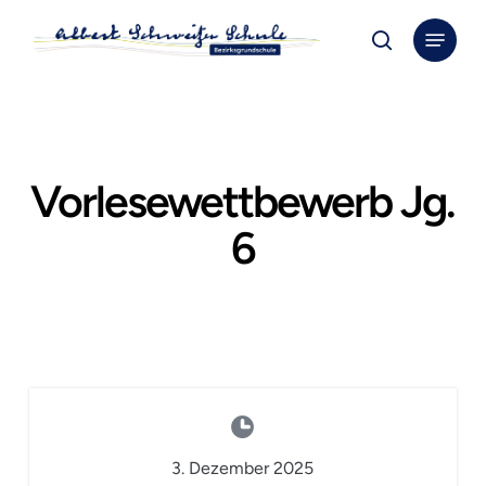
Skip
Menu
to
search
Close
main
Menu
content
Vorlesewettbewerb Jg.
6
3. Dezember 2025