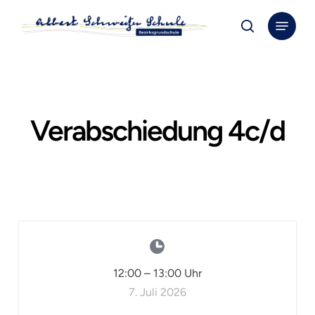
Skip
Menu
to
search
Close
main
Menu
content
Verabschiedung 4c/d
12:00
–
13:00
Uhr
7. Juli 2026