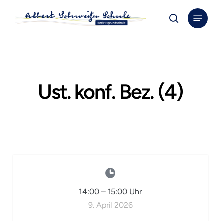
Skip
Menu
to
search
Close
main
Menu
content
Ust. konf. Bez. (4)
14:00
–
15:00
Uhr
9. April 2026