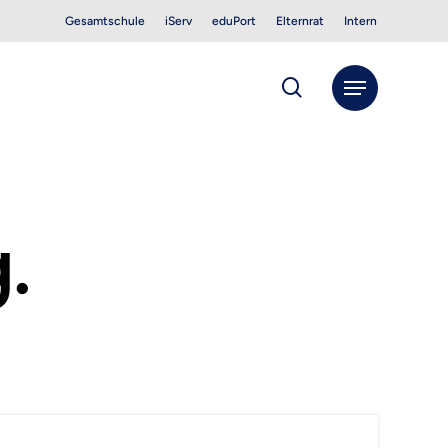
Gesamtschule
iServ
eduPort
Elternrat
Intern
search
Menu
.