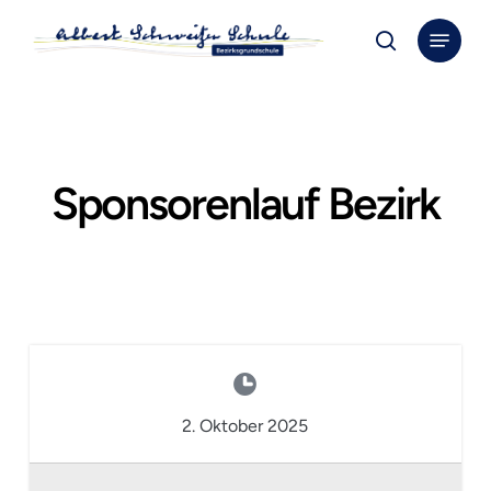
Skip
Menu
to
search
Close
main
Menu
content
Sponsorenlauf Bezirk
2. Oktober 2025