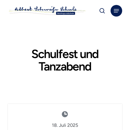
Skip
Menu
to
search
Close
main
Menu
content
Schulfest und
Tanzabend
18. Juli 2025