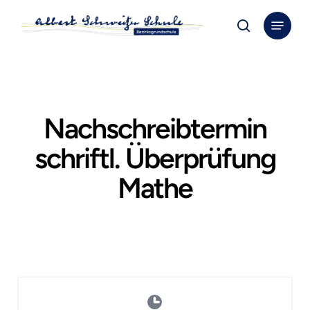
Skip
Menu
to
search
Close
main
Menu
content
Nachschreibtermin
schriftl. Überprüfung
Mathe