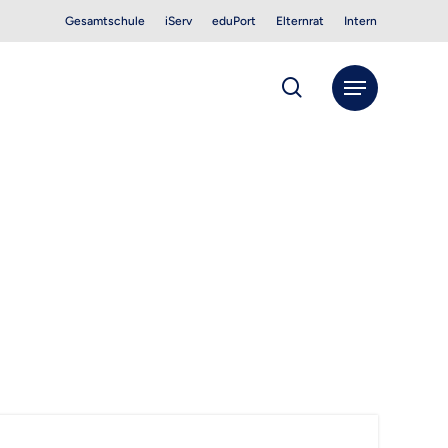
Gesamtschule
iServ
eduPort
Elternrat
Intern
search
Menu