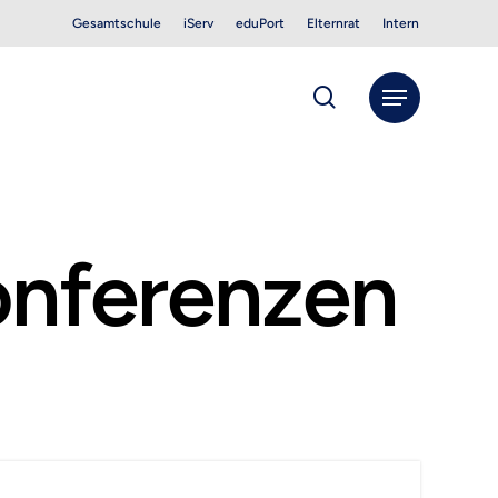
Gesamtschule
iServ
eduPort
Elternrat
Intern
search
Menu
onferenzen