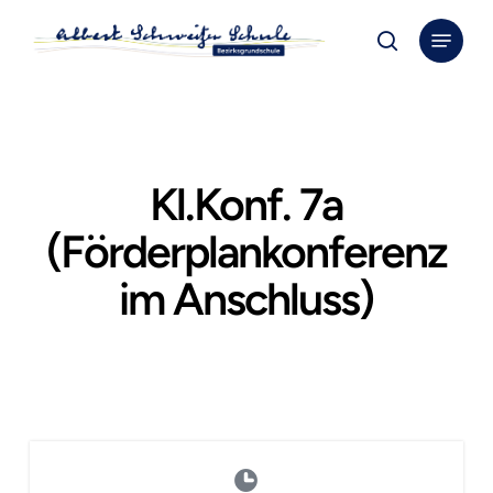
Skip
Menu
to
search
Close
main
Menu
content
Kl.Konf. 7a
(Förderplankonferenz
im Anschluss)