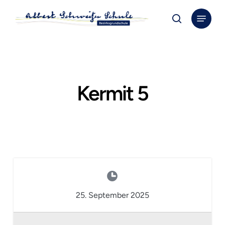
Skip
Menu
to
search
Close
main
Menu
content
Kermit 5
25. September 2025