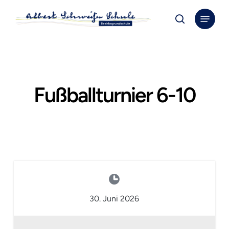
Skip
Menu
to
search
Close
main
Menu
content
Fußballturnier 6-10
30. Juni 2026