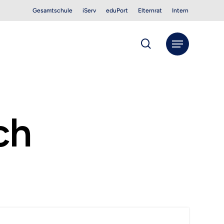
Gesamtschule
iServ
eduPort
Elternrat
Intern
search
Menu
ch