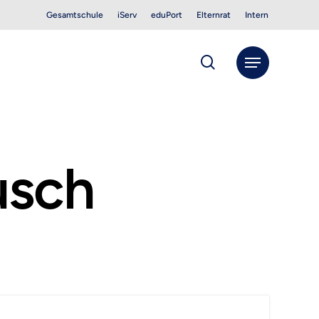
Gesamtschule
iServ
eduPort
Elternrat
Intern
search
Menu
usch