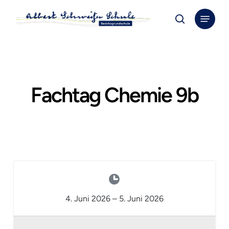
Skip
Menu
to
search
Close
main
Menu
content
Fachtag Chemie 9b
4. Juni 2026
–
5. Juni 2026