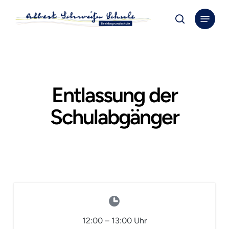
Skip
Menu
to
search
Close
main
Menu
content
Entlassung der
Schulabgänger
12:00
–
13:00
Uhr