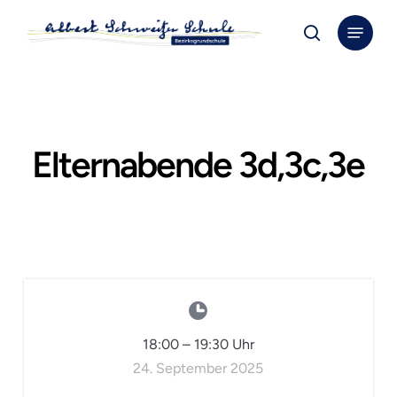
Skip
Menu
to
search
Close
main
Menu
content
Elternabende 3d,3c,3e
18:00
–
19:30
Uhr
24. September 2025