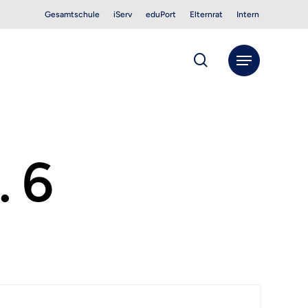
Gesamtschule
iServ
eduPort
Elternrat
Intern
search
Menu
. 6