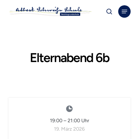
Skip
Menu
to
search
Close
main
Menu
content
Elternabend 6b
19:00
–
21:00
Uhr
19. März 2026