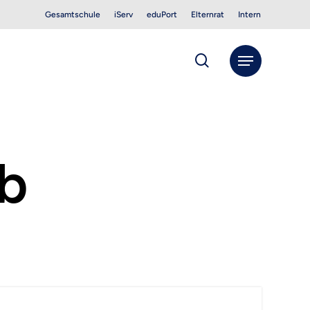
Gesamtschule
iServ
eduPort
Elternrat
Intern
search
Menu
5b