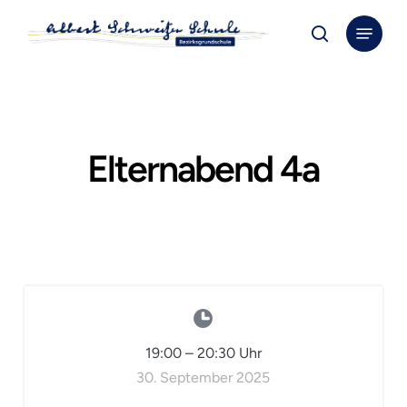
Skip
Menu
to
search
Close
main
Menu
content
Elternabend 4a
19:00
–
20:30
Uhr
30. September 2025