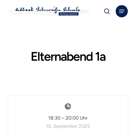
Skip
Menu
to
search
Close
main
Menu
content
Elternabend 1a
18:30
–
20:00
Uhr
16. September 2025