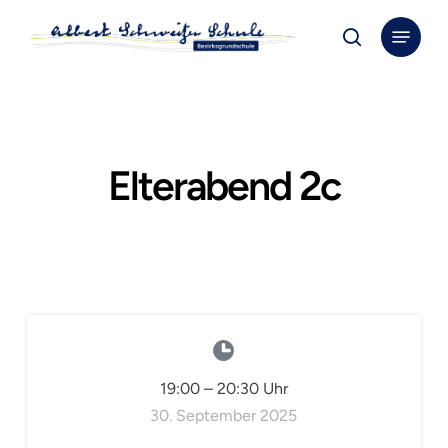
Skip
Menu
to
search
Close
main
Menu
content
Elterabend 2c
19:00
–
20:30
Uhr
30. September 2025