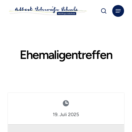
Skip
Menu
to
search
Close
main
Menu
content
Ehemaligentreffen
19. Juli 2025