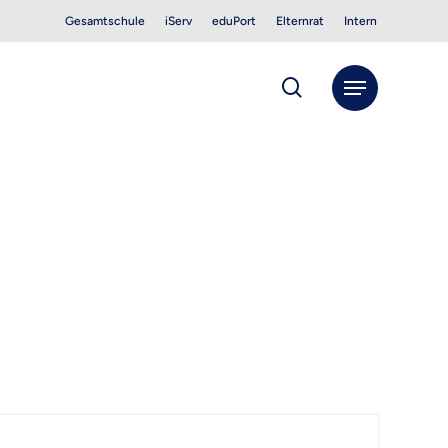
Gesamtschule
iServ
eduPort
Elternrat
Intern
search
Menu