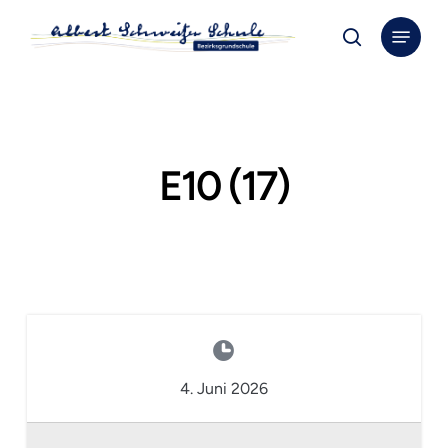
Skip
Menu
to
search
Close
main
Menu
content
E10 (17)
4. Juni 2026