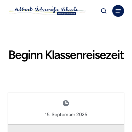
Skip
Menu
to
search
Close
main
Menu
content
Beginn Klassenreisezeit
15. September 2025