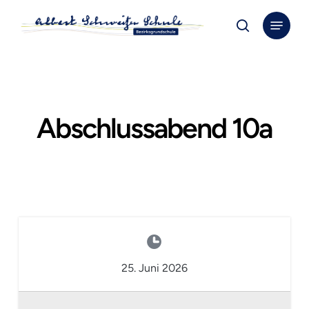
Skip
Menu
to
search
Close
main
Menu
content
Abschlussabend 10a
25. Juni 2026